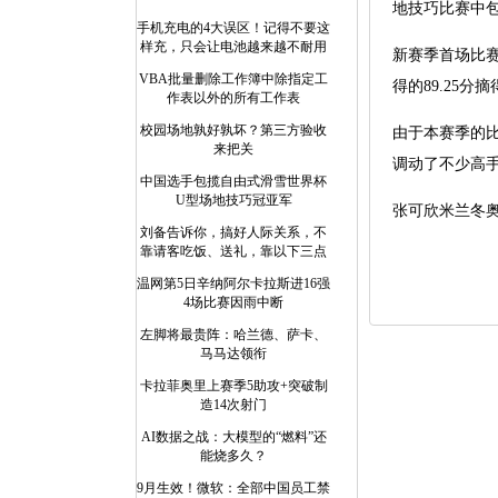
地技巧比赛中
手机充电的4大误区！记得不要这
样充，只会让电池越来越不耐用
新赛季首场比
VBA批量删除工作簿中除指定工
得的89.25
作表以外的所有工作表
校园场地孰好孰坏？第三方验收
由于本赛季的比
来把关
调动了不少高手
中国选手包揽自由式滑雪世界杯
U型场地技巧冠亚军
张可欣米兰冬
刘备告诉你，搞好人际关系，不
靠请客吃饭、送礼，靠以下三点
温网第5日辛纳阿尔卡拉斯进16强
4场比赛因雨中断
左脚将最贵阵：哈兰德、萨卡、
马马达领衔
卡拉菲奥里上赛季5助攻+突破制
造14次射门
AI数据之战：大模型的“燃料”还
能烧多久？
9月生效！微软：全部中国员工禁