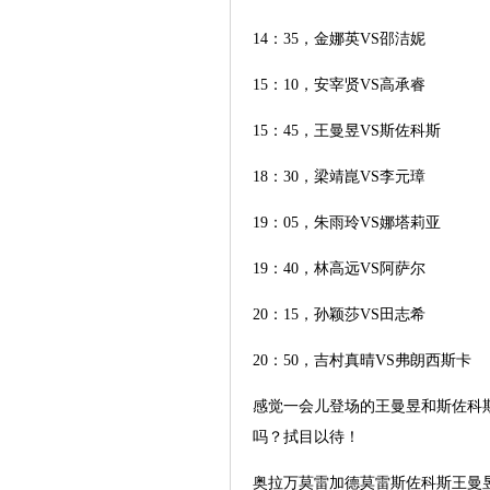
14：35，金娜英VS邵洁妮
15：10，安宰贤VS高承睿
15：45，王曼昱VS斯佐科斯
18：30，梁靖崑VS李元璋
19：05，朱雨玲VS娜塔莉亚
19：40，林高远VS阿萨尔
20：15，孙颖莎VS田志希
20：50，吉村真晴VS弗朗西斯卡
感觉一会儿登场的王曼昱和斯佐科
吗？拭目以待！
奥拉万莫雷加德莫雷斯佐科斯王曼