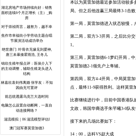
本以为莫雷加德最近参加活动较多多
湖北房地产市场持续向好：销售
局。但之后他连赢三局最终3-1击
面积连续6个月正增长（主）_购
房
第一局，莫雷加德进入状态较慢，户
对于崇祯而言，越努力，越不幸
焦作市幸福街小学劳动主题合唱
第二局，双方3-3开局，之后比分交替
节展演活动成功举办
1。
绝世唐门: 叶骨衣无缘见到爱神,
唐三未暴揍霍雨浩, 王冬儿
第三局，莫雷加德6-1梦幻开局，中
锦欣生殖年报点评：医保介入下
莫雷加德2-1领先户上隼辅。
的主动调整，辅助生殖龙头进入
结构
第四局，双方4-4开局，中局莫雷加
林嘉欣袁剑伟离婚 张学友：不知
点，最终11-9获得胜利。这样莫
因由无可置评
前总统透露乌克兰大选时间
比赛继续进行中，目前中国香港队的
电脑怎么设置自动断网，一直自
文政，韩国华裔选手朱芊曦3-0队友
动连接网络？
湍流模拟｜06 湍流模型评估I
接下来的几场比赛如下：
澳门冠军赛莫雷加德3
14：00，达科VS赵大成